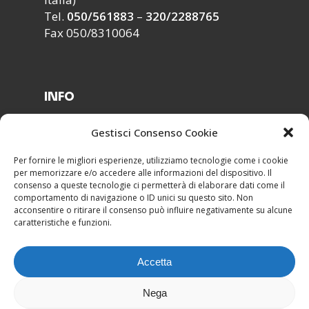
Tel.
050/561883
–
320/2288765
Fax 050/8310064
INFO
Segreteria ›
Gestisci Consenso Cookie
Modulistica ›
Lavora con noi ›
Per fornire le migliori esperienze, utilizziamo tecnologie come i cookie
per memorizzare e/o accedere alle informazioni del dispositivo. Il
Contatti ›
consenso a queste tecnologie ci permetterà di elaborare dati come il
comportamento di navigazione o ID unici su questo sito. Non
acconsentire o ritirare il consenso può influire negativamente su alcune
caratteristiche e funzioni.
Accetta
Esedra srl Copyright 2022 -
Privacy & Cookie
Policy
Nega