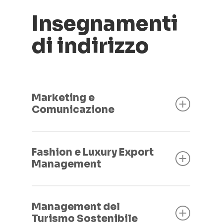
Terzo Anno
Lingua e Cultura
Insegnamenti
Lingua e Cultura
di indirizzo
Terzo Anno
Lingua e Cultura
Marketing e
Comunicazione
Primo Anno
Fashion e Luxury Export
Comunicazione d’Impresa
Management
Economia delle piccole e medie
imprese
Primo Anno
Management del
Secondo Anno
English for Fashion, Food and
Turismo Sostenibile