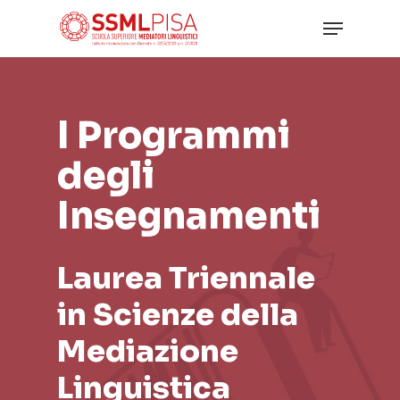
Skip
Menu
to
main
Close
content
Menu
I Programmi
degli
Insegnamenti
Laurea Triennale
in Scienze della
Mediazione
Linguistica