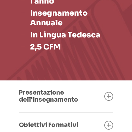
I anno
Insegnamento
Annuale
In Lingua Tedesca
2,5 CFM
Presentazione
dell'Insegnamento
L’insegnamento di Writing in Lingua
Tedesca è destinato agli studenti del 1°
Obiettivi Formativi
anno per mettere le basi per la