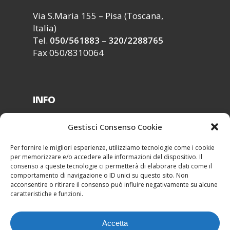
Via S.Maria 155 – Pisa (Toscana,
Italia)
Tel.
050/561883
–
320/2288765
Fax 050/8310064
INFO
Segreteria ›
Gestisci Consenso Cookie
Modulistica ›
Lavora con noi ›
Per fornire le migliori esperienze, utilizziamo tecnologie come i cookie
per memorizzare e/o accedere alle informazioni del dispositivo. Il
Contatti ›
consenso a queste tecnologie ci permetterà di elaborare dati come il
comportamento di navigazione o ID unici su questo sito. Non
acconsentire o ritirare il consenso può influire negativamente su alcune
caratteristiche e funzioni.
Accetta
Esedra srl Copyright 2022 -
Privacy & Cookie