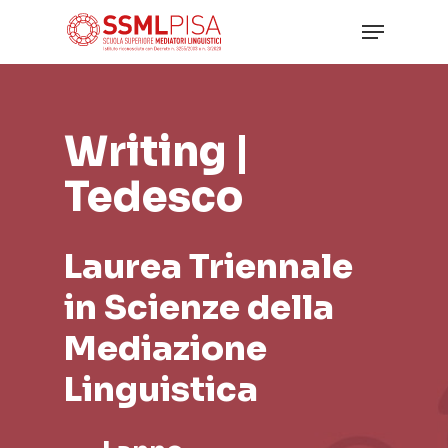
Skip
Menu
to
main
Close
content
Menu
Writing |
Tedesco
Laurea Triennale
in Scienze della
Mediazione
Linguistica