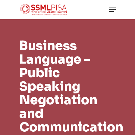
Skip
Menu
to
main
Close
content
Menu
Business
Language –
Public
Speaking
Negotiation
and
Communication