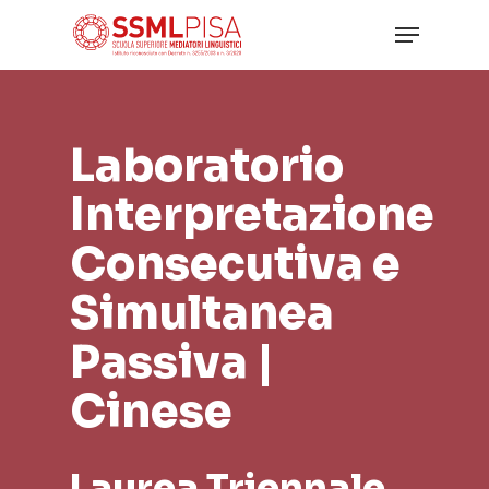
Skip
Menu
to
main
Close
content
Menu
Laboratorio
Interpretazione
Consecutiva e
Simultanea
Passiva |
Cinese
Laurea Triennale