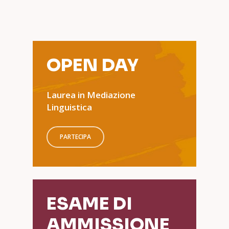
OPEN DAY
Laurea in Mediazione
Linguistica
PARTECIPA
ESAME DI
AMMISSIONE