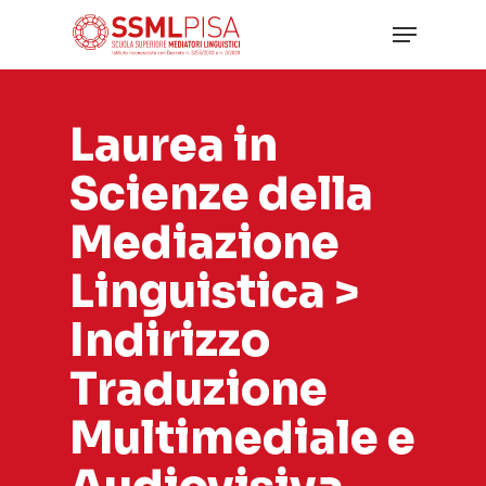
Skip
Menu
to
main
Close
content
Menu
Laurea in
Scienze della
Mediazione
Linguistica >
Indirizzo
Traduzione
Multimediale e