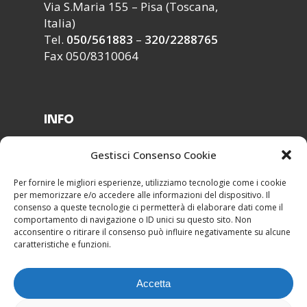
Via S.Maria 155 – Pisa (Toscana,
Italia)
Tel.
050/561883
–
320/2288765
Fax 050/8310064
INFO
Segreteria ›
Gestisci Consenso Cookie
Modulistica ›
Lavora con noi ›
Per fornire le migliori esperienze, utilizziamo tecnologie come i cookie
per memorizzare e/o accedere alle informazioni del dispositivo. Il
Contatti ›
consenso a queste tecnologie ci permetterà di elaborare dati come il
comportamento di navigazione o ID unici su questo sito. Non
acconsentire o ritirare il consenso può influire negativamente su alcune
caratteristiche e funzioni.
Accetta
Esedra srl Copyright 2022 -
Privacy & Cookie
Policy