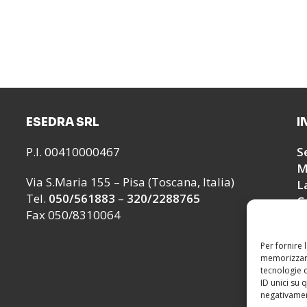
ESEDRA SRL
I
P.I. 00410000467
S
M
Via S.Maria 155 – Pisa (Toscana, Italia)
L
Tel.
050/561883
–
320/2288765
C
Fax 050/8310064
Per fornire 
memorizzare
tecnologie 
ID unici su 
negativament