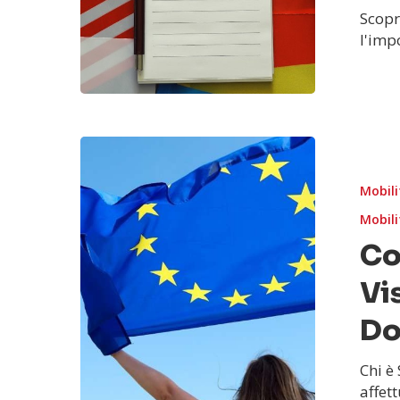
Scopr
l'imp
Mobili
Mobili
Co
Vi
Do
Chi è
affe