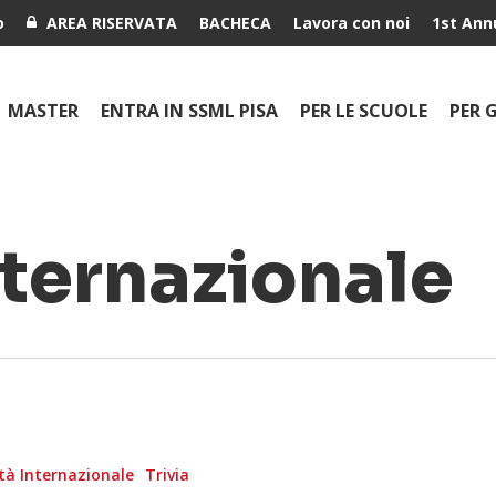
o
AREA RISERVATA
BACHECA
Lavora con noi
1st Ann
MASTER
ENTRA IN SSML PISA
PER LE SCUOLE
PER 
nternazionale
tà Internazionale
Trivia