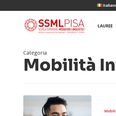
Skip
Italian
to
main
content
LAUREE
Categoria
Mobilità I
Mobili