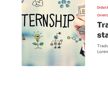
Didatt
Orien
Tr
st
Tradu
Loren