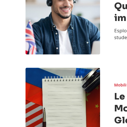
Qu
im
Esplo
stude
Mobili
Le
Mo
Gl