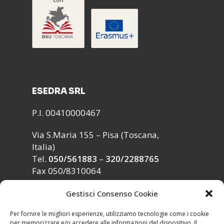
ESEDRA SRL
P.I. 00410000467
Via S.Maria 155 – Pisa (Toscana,
Italia)
Tel.
050/561883
–
320/2288765
Fax 050/8310064
Gestisci Consenso Cookie
Per fornire le migliori esperienze, utilizziamo tecnologie come i cookie
INFO
per memorizzare e/o accedere alle informazioni del dispositivo. Il