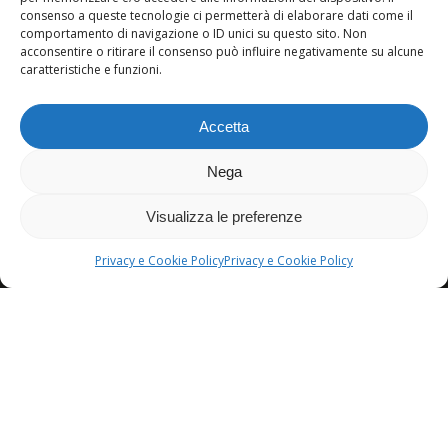
consenso a queste tecnologie ci permetterà di elaborare dati come il
Segreteria ›
comportamento di navigazione o ID unici su questo sito. Non
Modulistica ›
acconsentire o ritirare il consenso può influire negativamente su alcune
caratteristiche e funzioni.
Lavora con noi ›
Contatti ›
Accetta
Nega
Visualizza le preferenze
Esedra srl Copyright 2022 -
Privacy & Cookie
Policy
Privacy e Cookie Policy
Privacy e Cookie Policy
facebook
linkedin
instagram
Italiano
Questo sito è registrato su
wpml.org
come sito di sviluppo. Passa a un sito di