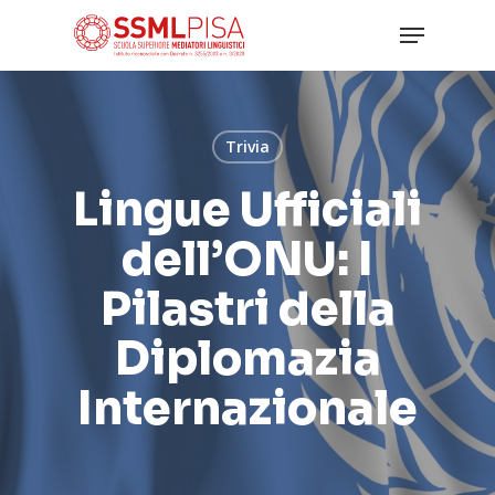
Skip
Menu
to
main
Close
content
Menu
Trivia
Lingue Ufficiali
dell’ONU: I
Pilastri della
Diplomazia
Internazionale