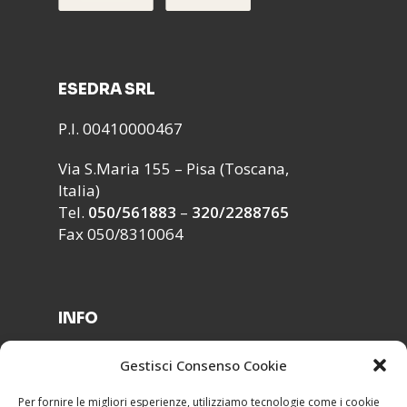
ESEDRA SRL
P.I. 00410000467
Via S.Maria 155 – Pisa (Toscana,
Italia)
Tel.
050/561883
–
320/2288765
Fax 050/8310064
INFO
Segreteria ›
Gestisci Consenso Cookie
Modulistica ›
Lavora con noi ›
Per fornire le migliori esperienze, utilizziamo tecnologie come i cookie