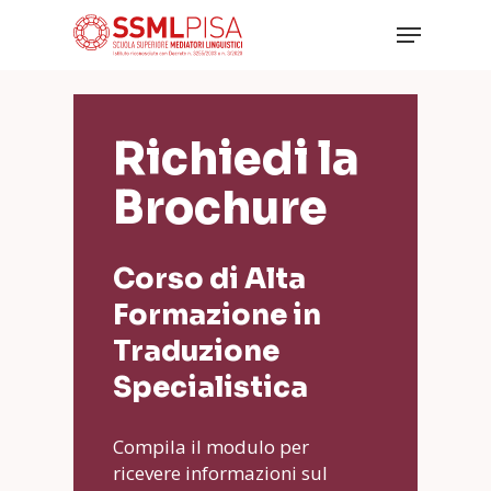
Skip
Menu
to
main
Close
content
Menu
Richiedi la
Brochure
Corso di Alta
Formazione in
Traduzione
Specialistica
Compila il modulo per
ricevere informazioni sul