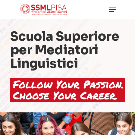
Skip
Menu
to
main
Close
content
Menu
Scuola Superiore
per Mediatori
Linguistici