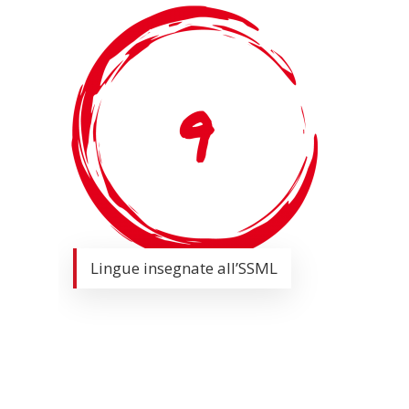
Lingue insegnate all’SSML
L
t