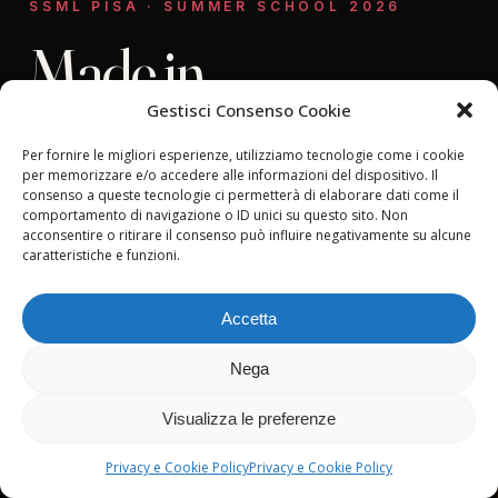
SSML PISA · SUMMER SCHOOL 2026
Made in
Tuscany.
Gestisci Consenso Cookie
Per fornire le migliori esperienze, utilizziamo tecnologie come i cookie
per memorizzare e/o accedere alle informazioni del dispositivo. Il
14 — 26 September 2026 · Pisa & surrounds
consenso a queste tecnologie ci permetterà di elaborare dati come il
comportamento di navigazione o ID unici su questo sito. Non
acconsentire o ritirare il consenso può influire negativamente su alcune
Inside Italian Fashion — craft and communication. A
caratteristiche e funzioni.
two-week Summer School where students learn
how Italian luxury products are manufactured and
Accetta
how their value is communicated to the world.
Nega
Visualizza le preferenze
14
3
6h
DAYS OF IMMERSION
SPECIALISED STREAMS
COMPANY VISITS
Privacy e Cookie Policy
Privacy e Cookie Policy
4
ECTS CREDITS